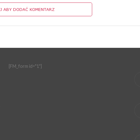
IJ ABY DODAĆ KOMENTARZ
[FM_form id="1"]
ę
a