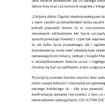
Jeśli chcecie dowiedzieć się co takiego usły
dalsze losy oraz czy wreszcie wygrała z kilogr
„Od jutra dieta! Zapiski niedoskonałej pani 
z nami swoimi przemyśleniami dotyczącymi w
potrafi poprawić humor, to w rzeczywisto
obowiązek odchudzania lub bycia szczupł
sposób pokazuje również z czym tak naprawd
to nie tylko życia prywatnego, ale i ogóln
konsekwencje może mieć niewłaściwie zinter
namawiają liczni mówcy. Jednak z książki M
o skomplikowanym świecie uczuć i ciągłeg
chcemy, by być szczęśliwymi, a tym czego pra
Pozycję tą oceniam bardzo wysoko. Bez waha
mimo swojej lekkości i niezwykle przyjemne
naszego kobiecego Ja – siłę oraz pewność s
konfrontację opisanej rzeczywiści z tym, co 
nieutrudzenie realizują hasło: OD JUTRA DIE