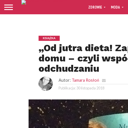
ZDROWIE
MODA
KSIĄŻKA
„Od jutra dieta! Z
domu – czyli wspó
odchudzaniu
Autor:
Tamara Rosłoń
Publikacja:
30 listopada 2018