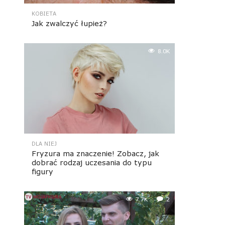
KOBIETA
Jak zwalczyć łupież?
8.0K
DLA NIEJ
Fryzura ma znaczenie! Zobacz, jak
dobrać rodzaj uczesania do typu
figury
7.7K
2