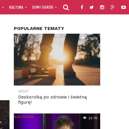
A
KULTURA
DOM I OGRÓD
KULINARIA
PORADNIKI
TV MOJAF
POPULARNE TEMATY
270.7K
SPORT
Deskorolką po zdrowie i świetną
figurę!
23.7K