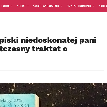
URODA
SPORT
ŚWIAT I WYDARZENIA
BIZNES I EKONOMIA
NAUK
apiski niedoskonałej pani
łczesny traktat o