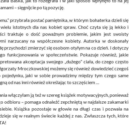
szała Baśka, jak to rozegrała i w jaki sposób wpłynęło to na jej
amami – sięgnijcie po tą pozycję.
domu.” przybrała postać pamiętnika, w którym bohaterka dzieli się
ielu istotnych dla nas kobiet spraw. Choć czyta się ją lekko i
ści traktuje o dość poważnym problemie, jakim jest swoisty
ymi narzucany na współczesne kobiety. Autorka w doskonały
ę przychodzi zmierzyć się osobom otyłym na co dzień. I dotyczy
ego funkcjonowania w społeczeństwie. Pokazuje również, jakie
pretowana akceptacja swojego „dużego” ciała, do czego często
ałgorzaty Mroczkowskiej możemy się również dowiedzieć czegoś
o pojedynku, jaki w sobie prowadzimy między tym czego same
gną od nas inni również określając to szczęściem …
nia włączyłam ją też w szereg książek motywacyjnych, ponieważ
go odbioru – pomaga odnaleźć zepchniętą w najdalsze zakamarki
iebie. Książka pozostaje w głowie na długi czas i pozwala na
dzieje się w realnym świecie każdej z nas. Zwłaszcza tych, które
TA!