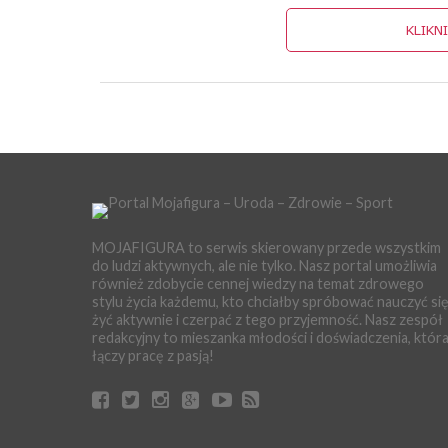
KLIKN
MOJAFIGURA to serwis skierowany przede wszystkim
do ludzi aktywnych, ale nie tylko. Nasz portal umożliwia
również zdobycie cennej wiedzy na temat zdrowego
stylu życia każdemu, kto chciałby spróbować nauczyć si
żyć aktywnie i czerpać z tego przyjemność. Nasz zespół
redakcyjny to mieszanka młodości i doświadczenia, któr
łączy pracę z pasją!