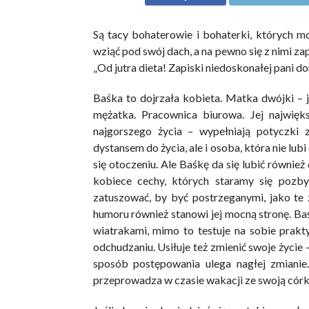
Są tacy bohaterowie i bohaterki, których mo
wziąć pod swój dach, a na pewno się z nimi za
„Od jutra dieta! Zapiski niedoskonałej pani
Baśka to dojrzała kobieta. Matka dwójki – j
mężatka. Pracownica biurowa. Jej najwięk
najgorszego życia – wypełniają potyczki
dystansem do życia, ale i osoba, która nie lub
się otoczeniu. Ale Baśkę da się lubić równie
kobiece cechy, których staramy się pozby
zatuszować, by być postrzeganymi, jako te 
humoru również stanowi jej mocną stronę. Baś
wiatrakami, mimo to testuje na sobie praktyc
odchudzaniu. Usiłuje też zmienić swoje życie 
sposób postępowania ulega nagłej zmian
przeprowadza w czasie wakacji ze swoją cór