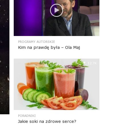
PROGRAMY AUTORSKIE
Kim na prawdę była – Ola Maj
12.7K
PORADNIKI
Jakie soki na zdrowe serce?