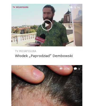
9.7K
TV MOJAFIGURA
Włodek „Paprodziad” Dembowski
9.7K
1