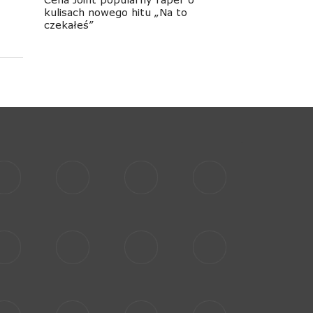
kulisach nowego hitu „Na to
czekałeś”