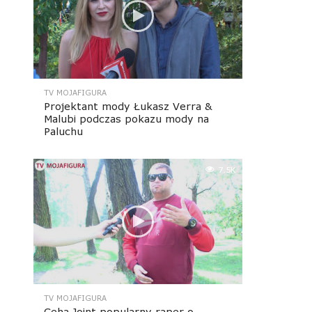
TV MOJAFIGURA
Projektant mody Łukasz Verra &
Malubi podczas pokazu mody na
Paluchu
7.5K
TV MOJAFIGURA
Ceha Joint popularny raper o