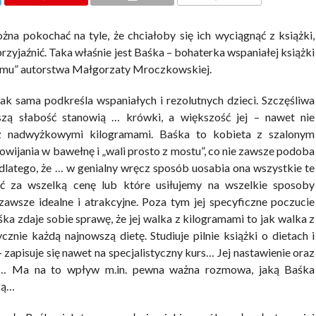
KOMENTARZE
żna pokochać na tyle, że chciałoby się ich wyciągnąć z książki,
przyjaźnić. Taka właśnie jest Baśka – bohaterka wspaniałej książki
 domu” autorstwa Małgorzaty Mroczkowskiej.
ak sama podkreśla wspaniałych i rezolutnych dzieci. Szczęśliwa
szą słabość stanowią … krówki, a większość jej – nawet nie
 z nadwyżkowymi kilogramami. Baśka to kobieta z szalonym
i owijania w bawełnę i „wali prosto z mostu”, co nie zawsze podoba
ż dlatego, że … w genialny wręcz sposób uosabia ona wszystkie te
ć za wszelką cenę lub które usiłujemy na wszelkie sposoby
zawsze idealne i atrakcyjne. Poza tym jej specyficzne poczucie
ka zdaje sobie sprawę, że jej walka z kilogramami to jak walka z
znie każdą najnowszą dietę. Studiuje pilnie książki o dietach i
– zapisuje się nawet na specjalistyczny kurs… Jej nastawienie oraz
ie… Ma na to wpływ m.in. pewna ważna rozmowa, jaką Baśka
ką…