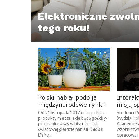
Elektroniczne zwolni
tego roku!
1.9K
Polski nabiał podbija
Interak
międzynarodowe rynki!
misją s
Od 21 listopada 2017 roku polskie
Studenci Po
produkty mleczarskie będą gościły-
(wydział ro
po raz pierwszy w historii – na
Akademii S
światowej giełdzie nabiału Global
wzornictw
Dairy...
opracowali