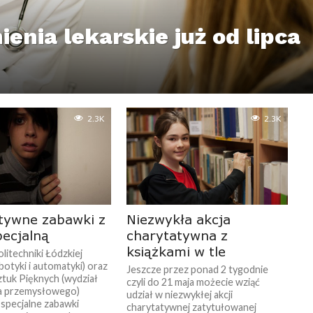
enia lekarskie już od lipca
2.3K
2.3K
tywne zabawki z
Niezwykła akcja
pecjalną
charytatywna z
książkami w tle
litechniki Łódzkiej
botyki i automatyki) oraz
Jeszcze przez ponad 2 tygodnie
ztuk Pięknych (wydział
czyli do 21 maja możecie wziąć
a przemysłowego)
udział w niezwykłej akcji
 specjalne zabawki
charytatywnej zatytułowanej