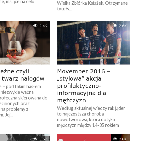
e, mające na celu
Wielka Zbiórka Książek. Otrzymane
tytuły...
2.4K
2.6K
leżne czyli
Movember 2016 –
 twarz nałogów
„stylowa” akcja
profilaktyczno-
e – pod takim hasłem
 niezwykle ważna
informacyjna dla
połeczna skierowana do
mężczyzn
leżnionych oraz
Według aktualnej wiedzy rak jąder
 na problemy z
to najczęstsza choroba
 Jej...
nowotworowa, która dotyka
mężczyzn między 14-35 rokiem
życia, zaś rak prostaty dotyka coraz
częściej...
3.6K
2.0K