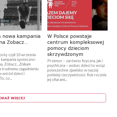
m nowa kampania
W Polsce powstaje
zna Zobacz…
centrum kompleksowej
pomocy dzieciom
skrzywdzonym
botę czyli 10 września
 kampania społeczno-
Przemoc – zarówno fizyczna, jak i
na, Zobacz…Znikam
psychiczna – wobec dzieci to wciąż
 trudnemu zagadnieniu
powszechne zjawisko w naszej
 wśród dzieci i
polskiej rzeczywistości. Rok rocznie
o, co...
jej ofiarami...
OKAŻ WIĘCEJ