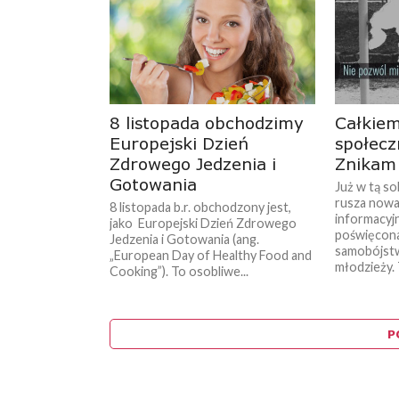
8 listopada obchodzimy
Całkie
Europejski Dzień
społec
Zdrowego Jedzenia i
Znikam
Gotowania
Już w tą so
rusza nowa
8 listopada b.r. obchodzony jest,
informacyj
jako Europejski Dzień Zdrowego
poświęcona
Jedzenia i Gotowania (ang.
samobójstw
„European Day of Healthy Food and
młodzieży. T
Cooking”). To osobliwe...
P