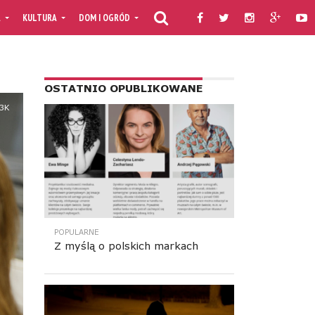
A
KULTURA
DOM I OGRÓD
KULINARIA
PORADNIKI
TV MOJAF
RESPONSIVE LEADERBOARD AD AREA
OSTATNIO OPUBLIKOWANE
.3K
POPULARNE
Z myślą o polskich markach