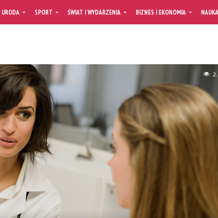
URODA
SPORT
ŚWIAT I WYDARZENIA
BIZNES I EKONOMIA
NAUK
2