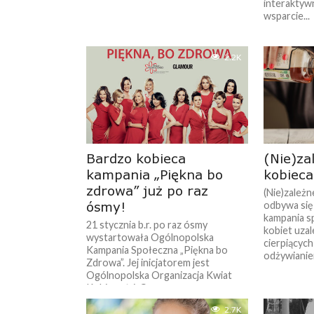
interaktywn
wsparcie...
2.2K
Bardzo kobieca
(Nie)za
kampania „Piękna bo
kobieca
zdrowa” już po raz
(Nie)zależn
ósmy!
odbywa się
kampania s
21 stycznia b.r. po raz ósmy
kobiet uza
wystartowała Ogólnopolska
cierpiących
Kampania Społeczna „Piękna bo
odżywianiem.
Zdrowa”. Jej inicjatorem jest
Ogólnopolska Organizacja Kwiat
Kobiecości. Co ma...
2.7K