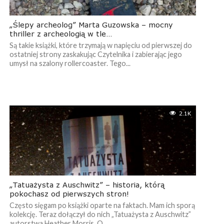
„Ślepy archeolog” Marta Guzowska – mocny
thriller z archeologią w tle…
Są takie książki, które trzymają w napięciu od pierwszej do
ostatniej strony zaskakując Czytelnika i zabierając jego
umysł na szalony rollercoaster. Tego...
2.1K
„Tatuażysta z Auschwitz” – historia, którą
pokochasz od pierwszych stron!
Często sięgam po książki oparte na faktach. Mam ich sporą
kolekcję. Teraz dołączył do nich „Tatuażysta z Auschwitz”
autorstwa Heather Morris. O...