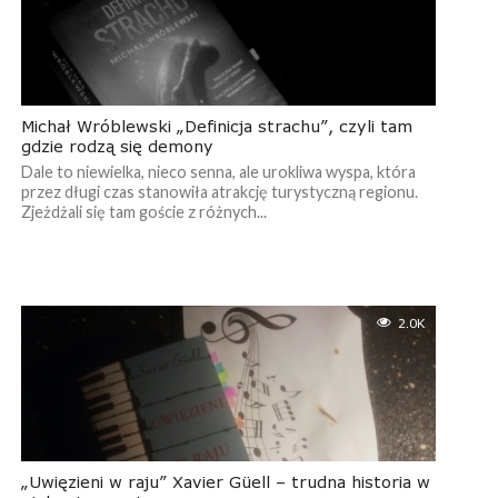
Michał Wróblewski „Definicja strachu”, czyli tam
gdzie rodzą się demony
Dale to niewielka, nieco senna, ale urokliwa wyspa, która
przez długi czas stanowiła atrakcję turystyczną regionu.
Zjeżdżali się tam goście z różnych...
2.0K
„Uwięzieni w raju” Xavier Güell – trudna historia w