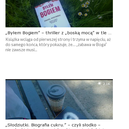
„Byłem Bogiem” – thriller z „boską mocą” w tle …
Książka wciąga od pierwszej strony i trzyma w napięciu, aż
do samego końca, który pokazuje, że… „zabawa w Boga”
nie zawsze musi...
2.1K
„Słodziutki. Biografia cukru.” – czyli słodko –