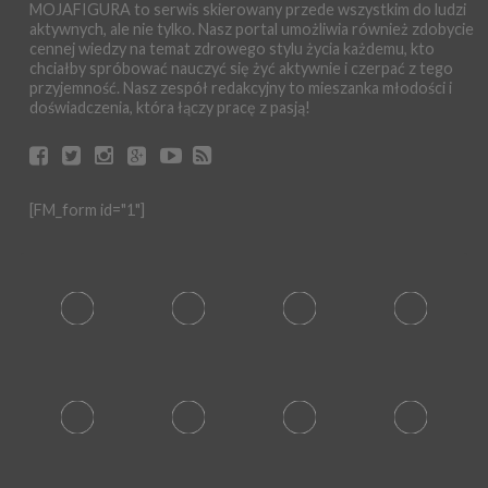
MOJAFIGURA to serwis skierowany przede wszystkim do ludzi
aktywnych, ale nie tylko. Nasz portal umożliwia również zdobycie
cennej wiedzy na temat zdrowego stylu życia każdemu, kto
chciałby spróbować nauczyć się żyć aktywnie i czerpać z tego
przyjemność. Nasz zespół redakcyjny to mieszanka młodości i
doświadczenia, która łączy pracę z pasją!
[FM_form id="1"]