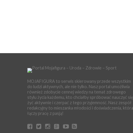
MOJAFIGURA to serwis skierowany przede wszystkim
do ludzi aktywnych, ale nie tylko. Nasz portal umożliwia
również zdobycie cennej wiedzy na temat zdrowego
stylu życia każdemu, kto chciałby spróbować nauczyć si
żyć aktywnie i czerpać z tego przyjemność. Nasz zespół
redakcyjny to mieszanka młodości i doświadczenia, któr
łączy pracę z pasją!