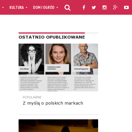
A
KULTURA
DOM I OGRÓD
KULINARIA
PORADNIKI
TV MOJAF
OSTATNIO OPUBLIKOWANE
POPULARNE
Z myślą o polskich markach