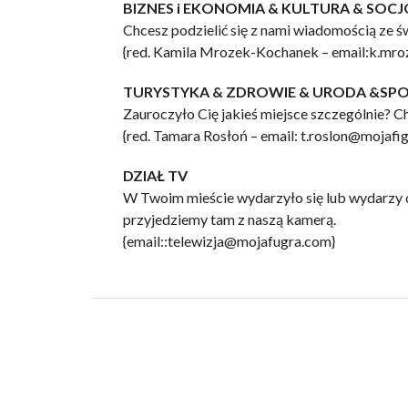
BIZNES i EKONOMIA & KULTURA & SOC
Chcesz podzielić się z nami wiadomością ze św
{red. Kamila Mrozek-Kochanek – email:k.mr
TURYSTYKA & ZDROWIE & URODA &SP
Zauroczyło Cię jakieś miejsce szczególnie? Ch
{red. Tamara Rosłoń – email: t.roslon@mojafi
DZIAŁ TV
W Twoim mieście wydarzyło się lub wydarzy co
przyjedziemy tam z naszą kamerą.
{email::telewizja@mojafugra.com}