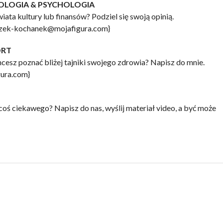
JOLOGIA & PSYCHOLOGIA
iata kultury lub finansów? Podziel się swoją opinią.
ozek-kochanek@mojafigura.com}
ORT
cesz poznać bliżej tajniki swojego zdrowia? Napisz do mnie.
gura.com}
ś ciekawego? Napisz do nas, wyślij materiał video, a być może