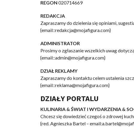
REGON
020714669
REDAKCJA
Zapraszamy do dzielenia się opiniami, sugest
{email::redakcja@mojafigura.com}
ADMINISTRATOR
Prosimy o zgłaszanie wszelkich uwag dotyczą
{email::admin@mojafigura.com}
DZIAŁ REKLAMY
Zapraszamy do kontaktu celem ustalenia szc
{email::reklama@mojafigura.com}
DZIAŁY PORTALU
KULINARIA & ŚWIAT I WYDARZENIA & S
Chcesz się dowiedzieć czegoś o zdrowej kuch
{red. Agnieszka Bartel – email:a.bartel@moja