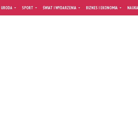
URODA
SPORT
ŚWIAT I WYDARZENIA
BIZNES I EKONOMIA
NAUK