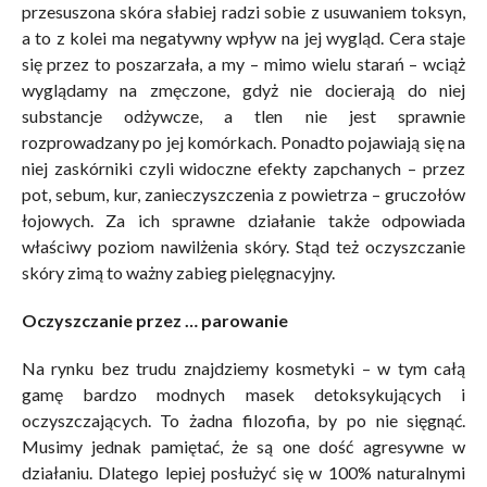
przesuszona skóra słabiej radzi sobie z usuwaniem toksyn,
a to z kolei ma negatywny wpływ na jej wygląd. Cera staje
się przez to poszarzała, a my – mimo wielu starań – wciąż
wyglądamy na zmęczone, gdyż nie docierają do niej
substancje odżywcze, a tlen nie jest sprawnie
rozprowadzany po jej komórkach. Ponadto pojawiają się na
niej zaskórniki czyli widoczne efekty zapchanych – przez
pot, sebum, kur, zanieczyszczenia z powietrza – gruczołów
łojowych. Za ich sprawne działanie także odpowiada
właściwy poziom nawilżenia skóry. Stąd też oczyszczanie
skóry zimą to ważny zabieg pielęgnacyjny.
Oczyszczanie przez … parowanie
Na rynku bez trudu znajdziemy kosmetyki – w tym całą
gamę bardzo modnych masek detoksykujących i
oczyszczających. To żadna filozofia, by po nie sięgnąć.
Musimy jednak pamiętać, że są one dość agresywne w
działaniu. Dlatego lepiej posłużyć się w 100% naturalnymi