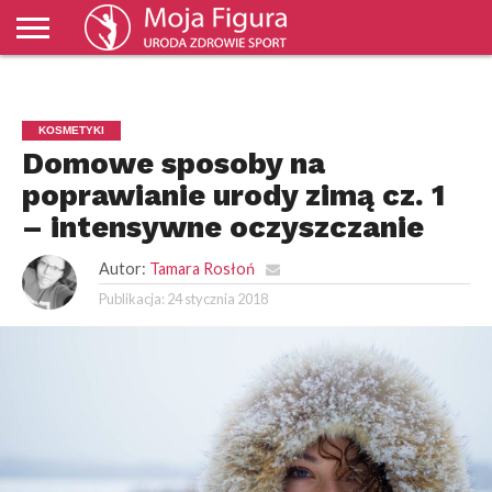
ZDROWIE
MODA
URODA
SPORT
ŚWIAT I
BIZNES I
NAUKA
KULTURA
DOM I
KULINARIA
PORADNIKI
TV
WYDARZENIA
EKONOMIA
OGRÓD
MOJAFIGURA
KOSMETYKI
Domowe sposoby na
poprawianie urody zimą cz. 1
– intensywne oczyszczanie
Autor:
Tamara Rosłoń
Publikacja:
24 stycznia 2018