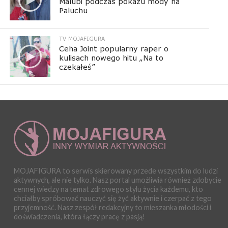
Malubi podczas pokazu mody na
Paluchu
TV MOJAFIGURA
Ceha Joint popularny raper o
kulisach nowego hitu „Na to
czekałeś”
MOJAFIGURA to serwis skierowany przede wszystkim do ludzi
aktywnych, ale nie tylko. Nasz portal umożliwia również zdobycie
cennej wiedzy na temat zdrowego stylu życia każdemu, kto
chciałby spróbować nauczyć się żyć aktywnie i czerpać z tego
przyjemność. Nasz zespół redakcyjny to mieszanka młodości i
doświadczenia, która łączy pracę z pasją!