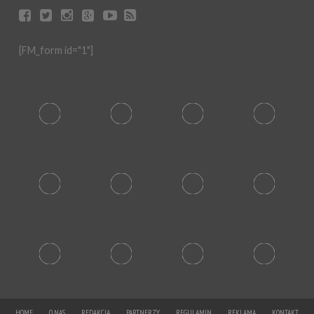
[FM_form id="1"]
HOME
O NAS
REDAKCJA
PARTNERZY
REGULAMIN
REKLAMA
KONTAKT