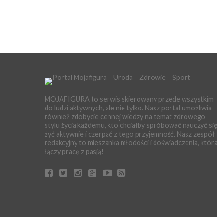
MOJAFIGURA to serwis skierowany przede wszystkim
do ludzi aktywnych, ale nie tylko. Nasz portal umożliwia
również zdobycie cennej wiedzy na temat zdrowego
stylu życia każdemu, kto chciałby spróbować nauczyć si
żyć aktywnie i czerpać z tego przyjemność. Nasz zespół
redakcyjny to mieszanka młodości i doświadczenia, któr
łączy pracę z pasją!