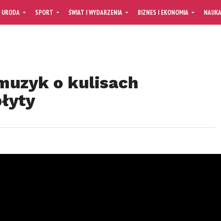
URODA
SPORT
ŚWIAT I WYDARZENIA
BIZNES I EKONOMIA
NAUK
muzyk o kulisach
łyty