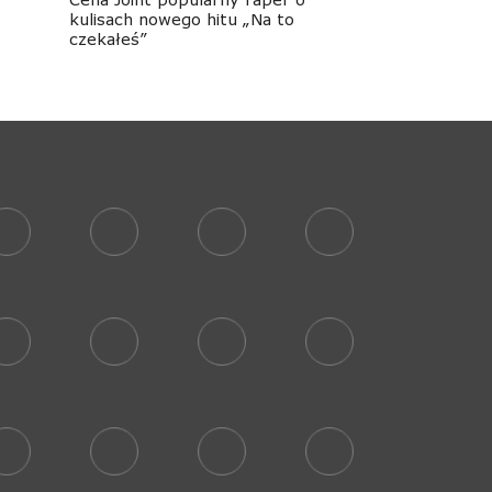
kulisach nowego hitu „Na to
czekałeś”