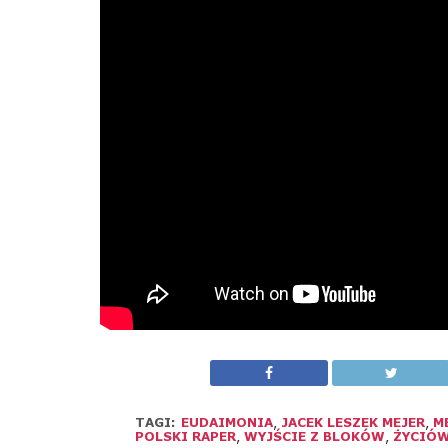
TAGI:
EUDAIMONIA
,
JACEK LESZEK MEJER
,
M
POLSKI RAPER
,
WYJŚCIE Z BLOKÓW
,
ŻYCIÓ