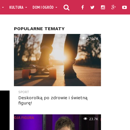
A
KULTURA
DOM I OGRÓD
KULINARIA
PORADNIKI
TV MOJAF
POPULARNE TEMATY
270.7K
SPORT
Deskorolką po zdrowie i świetną
figurę!
23.7K