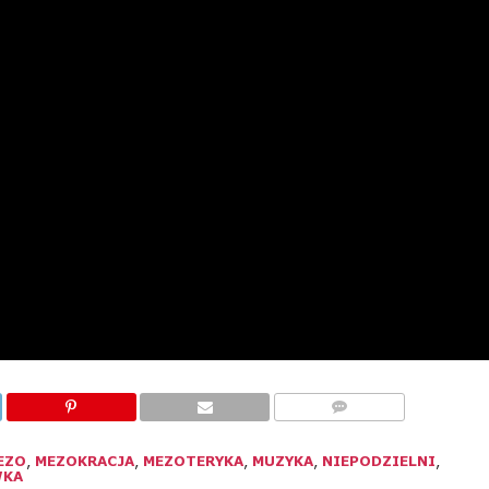
KOMENTARZE
EZO
,
MEZOKRACJA
,
MEZOTERYKA
,
MUZYKA
,
NIEPODZIELNI
,
WKA