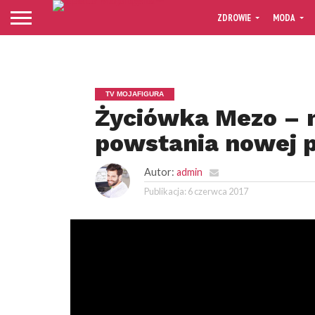
ZDROWIE
MODA
TV MOJAFIGURA
Życiówka Mezo – 
powstania nowej p
Autor:
admin
Publikacja:
6 czerwca 2017