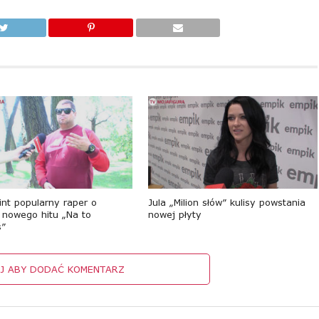
int popularny raper o
Jula „Milion słów” kulisy powstania
h nowego hitu „Na to
nowej płyty
ś”
IJ ABY DODAĆ KOMENTARZ