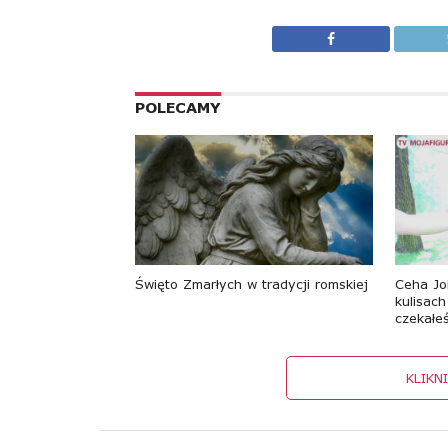
POLECAMY
Święto Zmarłych w tradycji romskiej
Ceha Jo
kulisac
czekałe
KLIKN