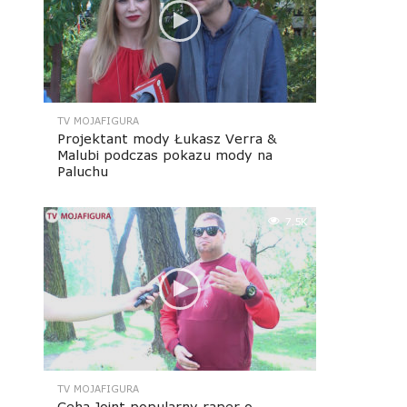
TV MOJAFIGURA
Projektant mody Łukasz Verra &
Malubi podczas pokazu mody na
Paluchu
7.5K
TV MOJAFIGURA
Ceha Joint popularny raper o