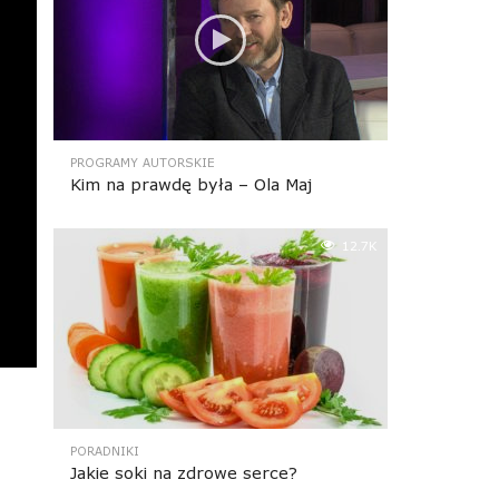
PROGRAMY AUTORSKIE
Kim na prawdę była – Ola Maj
12.7K
PORADNIKI
Jakie soki na zdrowe serce?