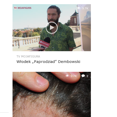
9.7K
TV MOJAFIGURA
Włodek „Paprodziad” Dembowski
9.7K
1