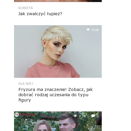
KOBIETA
Jak zwalczyć łupież?
8.0K
DLA NIEJ
Fryzura ma znaczenie! Zobacz, jak
dobrać rodzaj uczesania do typu
figury
7.7K
2