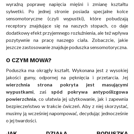
wyraźną poprawę napięcia mięśni i zmianę kształtu
sylwetki. Po jednej stronie posiada specjalne kolce
sensomotoryczne (czyli wypustki), które pobudzają
receptory znajdujące się na naszych stopach, co daje
dodatkowy efekt przyjemnego rozluźnienia, ale też wpływa
pozytywnie na pracę naszego ciała. Zobaczcie, jakie
jeszcze zastosowanie znajduje poduszka sensomotoryczna.
O CZYM MOWA?
Poduszka ma okrągły kształt. Wykonana jest z wysokiej
jakości gumy, odpornej na pęknięcia i przetarcia. Jej
wierzchnia strona pokryta jest masującymi
wypustkami
, zaś
spód pokrywa antypoślizgowa
powierzchnia
, co ułatwia jej użytkowanie, jak i zapewnia
bezpieczeństwo w trakcie ćwiczeń. Aby z niej skorzystać,
musimy ją wcześniej napompować, decydując jednocześnie
o jej twardości.
JAK DZIAŁA PODUSZKA