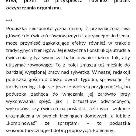
krwi, przez co przyspiesza również proces
oczyszczania organizmu.
***
Poduszka sensomotoryczna mimo, iż przeznaczona jest
głównie do ćwiczeń równoważnych i aktywnego siedzenia,
może przynieść zaskakujące efekty również w trakcie
tradycyjnych treningów. Jej elastyczna konstrukcja utrudnia
ćwiczenia, gdyż wymusza balansowanie ciałem tak, aby
utrzymać równowagę. To z kolei zmusza też mięśnie do
bardziej wytężonej pracy nad sylwetką. W naszej redakcji
poduszka gości od blisko dwóch tygodni, sprawiając, że
każdy trening staje się jeszcze większą przyjemnością, bo
poduszka zachęca do włączania jej zarówno przy
wykonywaniu spięć, jak i brzuszków odwróconych,
wykroków, czy ćwiczeń na pośladki. Jeśli więc szukacie
urozmaicenia w swoich treningach domowych, a lubicie
„kombinować” ze sprzętami – to poduszka
sensomotoryczna, jest dobrą propozycją. Polecamy!