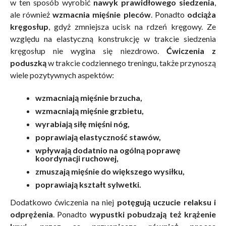
w ten sposób wyrobić
nawyk prawidłowego siedzenia
,
ale również
wzmacnia mięśnie pleców
. Ponadto
odciąża
kręgosłup
, gdyż zmniejsza ucisk na rdzeń kręgowy. Ze
względu na elastyczną konstrukcję w trakcie siedzenia
kręgosłup nie wygina się niezdrowo.
Ćwiczenia z
poduszką
w trakcie codziennego treningu, także przynoszą
wiele pozytywnych aspektów:
wzmacniają mięśnie brzucha,
wzmacniają mięśnie grzbietu,
wyrabiają siłę mięśni nóg,
poprawiają elastyczność stawów,
wpływają dodatnio na ogólną poprawę
koordynacji ruchowej,
zmuszają mięśnie do większego wysiłku,
poprawiają kształt sylwetki.
Dodatkowo ćwiczenia na niej
potęgują uczucie relaksu i
odprężenia
. Ponadto
wypustki pobudzają też krążenie