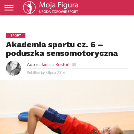
ZDROWIE
MODA
URODA
SPORT
ŚWIAT I
BIZNES I
NAUKA
KULTURA
DOM I
KULINARIA
PORADNIKI
TV
WYDARZENIA
EKONOMIA
OGRÓD
MOJAFIGURA
SPORT
Akademia sportu cz. 6 –
poduszka sensomotoryczna
Autor:
Tamara Rosłoń
Publikacja:
6 lipca 2016