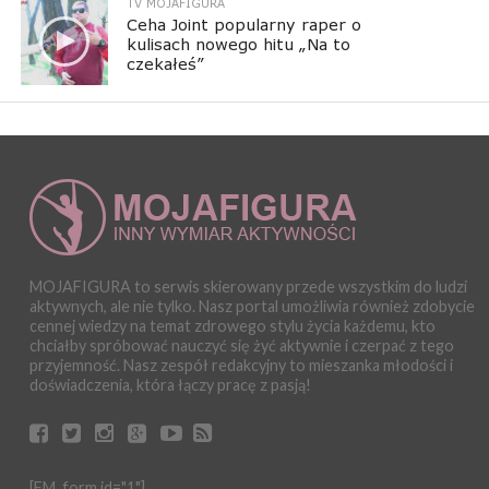
TV MOJAFIGURA
Ceha Joint popularny raper o
kulisach nowego hitu „Na to
czekałeś”
MOJAFIGURA to serwis skierowany przede wszystkim do ludzi
aktywnych, ale nie tylko. Nasz portal umożliwia również zdobycie
cennej wiedzy na temat zdrowego stylu życia każdemu, kto
chciałby spróbować nauczyć się żyć aktywnie i czerpać z tego
przyjemność. Nasz zespół redakcyjny to mieszanka młodości i
doświadczenia, która łączy pracę z pasją!
[FM_form id="1"]