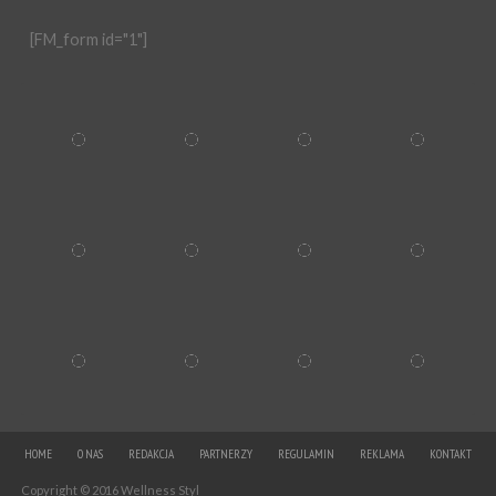
[FM_form id="1"]
HOME
O NAS
REDAKCJA
PARTNERZY
REGULAMIN
REKLAMA
KONTAKT
Copyright © 2016 Wellness Styl