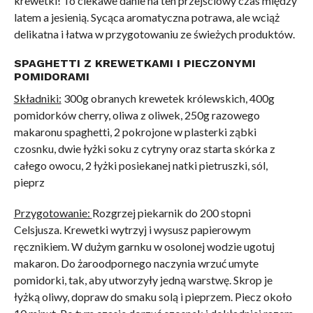
krewetki! To ciekawe danie na ten przejściowy czas między
latem a jesienią. Sycąca aromatyczna potrawa, ale wciąż
delikatna i łatwa w przygotowaniu ze świeżych produktów.
SPAGHETTI Z KREWETKAMI I PIECZONYMI
POMIDORAMI
Składniki:
300g obranych krewetek królewskich, 400g
pomidorków cherry, oliwa z oliwek, 250g razowego
makaronu spaghetti, 2 pokrojone w plasterki ząbki
czosnku, dwie łyżki soku z cytryny oraz starta skórka z
całego owocu, 2 łyżki posiekanej natki pietruszki, sól,
pieprz
Przygotowanie:
Rozgrzej piekarnik do 200 stopni
Celsjusza. Krewetki wytrzyj i wysusz papierowym
ręcznikiem. W dużym garnku w osolonej wodzie ugotuj
makaron. Do żaroodpornego naczynia wrzuć umyte
pomidorki, tak, aby utworzyły jedną warstwę. Skrop je
łyżką oliwy, dopraw do smaku solą i pieprzem. Piecz około