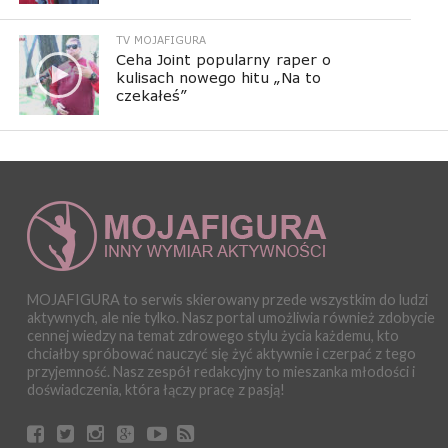
TV MOJAFIGURA
Ceha Joint popularny raper o
kulisach nowego hitu „Na to
czekałeś”
MOJAFIGURA to serwis skierowany przede wszystkim do ludzi
aktywnych, ale nie tylko. Nasz portal umożliwia również zdobycie
cennej wiedzy na temat zdrowego stylu życia każdemu, kto
chciałby spróbować nauczyć się żyć aktywnie i czerpać z tego
przyjemność. Nasz zespół redakcyjny to mieszanka młodości i
doświadczenia, która łączy pracę z pasją!