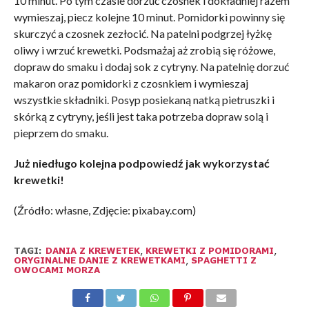
10 minut. Po tym czasie dorzuć czosnek i dokładniej razem
wymieszaj, piecz kolejne 10 minut. Pomidorki powinny się
skurczyć a czosnek zezłocić. Na patelni podgrzej łyżkę
oliwy i wrzuć krewetki. Podsmażaj aż zrobią się różowe,
dopraw do smaku i dodaj sok z cytryny. Na patelnię dorzuć
makaron oraz pomidorki z czosnkiem i wymieszaj
wszystkie składniki. Posyp posiekaną natką pietruszki i
skórką z cytryny, jeśli jest taka potrzeba dopraw solą i
pieprzem do smaku.
Już niedługo kolejna podpowiedź jak wykorzystać
krewetki!
(Źródło: własne, Zdjęcie: pixabay.com)
TAGI:
DANIA Z KREWETEK
,
KREWETKI Z POMIDORAMI
,
ORYGINALNE DANIE Z KREWETKAMI
,
SPAGHETTI Z
OWOCAMI MORZA