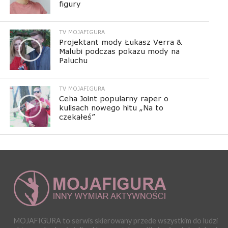
figury
TV MOJAFIGURA
Projektant mody Łukasz Verra &
Malubi podczas pokazu mody na
Paluchu
TV MOJAFIGURA
Ceha Joint popularny raper o
kulisach nowego hitu „Na to
czekałeś”
MOJAFIGURA to serwis skierowany przede wszystkim do ludzi