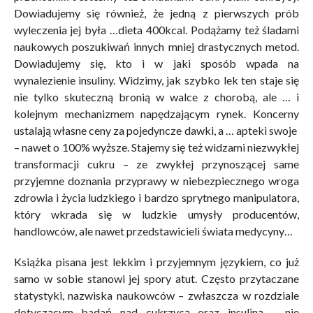
Dowiadujemy się również, że jedną z pierwszych prób
wyleczenia jej była …dieta 400kcal. Podążamy też śladami
naukowych poszukiwań innych mniej drastycznych metod.
Dowiadujemy się, kto i w jaki sposób wpada na
wynalezienie insuliny. Widzimy, jak szybko lek ten staje się
nie tylko skuteczną bronią w walce z chorobą, ale … i
kolejnym mechanizmem napędzającym rynek. Koncerny
ustalają własne ceny za pojedyncze dawki, a … apteki swoje
– nawet o 100% wyższe. Stajemy się też widzami niezwykłej
transformacji cukru – ze zwykłej przynoszącej same
przyjemne doznania przyprawy w niebezpiecznego wroga
zdrowia i życia ludzkiego i bardzo sprytnego manipulatora,
który wkrada się w ludzkie umysły producentów,
handlowców, ale nawet przedstawicieli świata medycyny…
Książka pisana jest lekkim i przyjemnym językiem, co już
samo w sobie stanowi jej spory atut. Często przytaczane
statystyki, nazwiska naukowców – zwłaszcza w rozdziale
dotyczącym badań nad cukrzycą oraz insuliną – nie