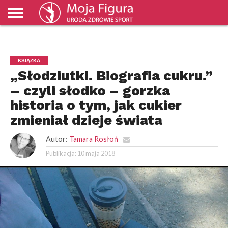
ZDROWIE
MODA
URODA
SPORT
ŚWIAT I
BIZNES I
NAUKA
KULTURA
DOM I
KULINARIA
PORADNIKI
TV
WYDARZENIA
EKONOMIA
OGRÓD
MOJAFIGURA
KSIĄŻKA
„Słodziutki. Biografia cukru.”
– czyli słodko – gorzka
historia o tym, jak cukier
zmieniał dzieje świata
Autor:
Tamara Rosłoń
Publikacja:
10 maja 2018