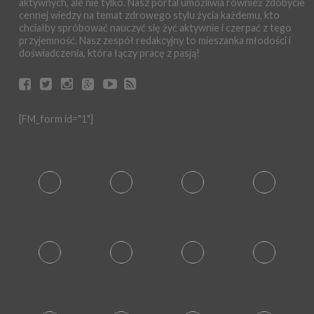
aktywnych, ale nie tylko. Nasz portal umożliwia również zdobycie
cennej wiedzy na temat zdrowego stylu życia każdemu, kto
chciałby spróbować nauczyć się żyć aktywnie i czerpać z tego
przyjemność. Nasz zespół redakcyjny to mieszanka młodości i
doświadczenia, która łączy pracę z pasją!
[FM_form id="1"]