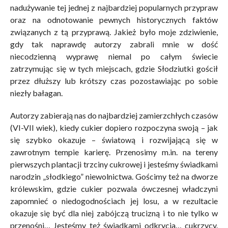
nadużywanie tej jednej z najbardziej popularnych przypraw
oraz na odnotowanie pewnych historycznych faktów
związanych z tą przyprawą. Jakież było moje zdziwienie,
gdy tak naprawdę autorzy zabrali mnie w dość
niecodzienną wyprawę niemal po całym świecie
zatrzymując się w tych miejscach, gdzie Słodziutki gościł
przez dłuższy lub krótszy czas pozostawiając po sobie
niezły bałagan.
Autorzy zabierają nas do najbardziej zamierzchłych czasów
(VI-VII wiek), kiedy cukier dopiero rozpoczyna swoją – jak
się szybko okazuje – światową i rozwijającą się w
zawrotnym tempie karierę. Przenosimy m.in. na tereny
pierwszych plantacji trzciny cukrowej i jesteśmy świadkami
narodzin „słodkiego” niewolnictwa. Gościmy też na dworze
królewskim, gdzie cukier pozwala ówczesnej władczyni
zapomnieć o niedogodnościach jej losu, a w rezultacie
okazuje się być dla niej zabójczą trucizną i to nie tylko w
przenośni… Jesteśmy też świadkami odkrycia… cukrzycy.