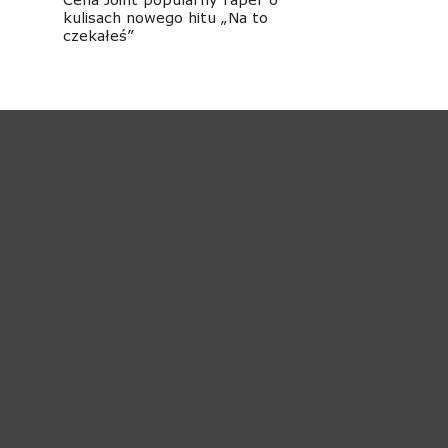
kulisach nowego hitu „Na to
czekałeś”