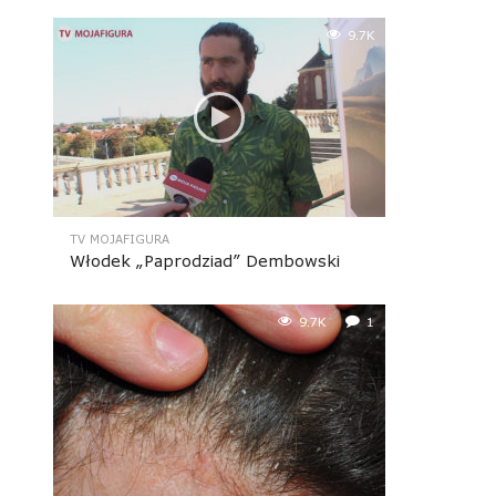
9.7K
TV MOJAFIGURA
Włodek „Paprodziad” Dembowski
9.7K
1