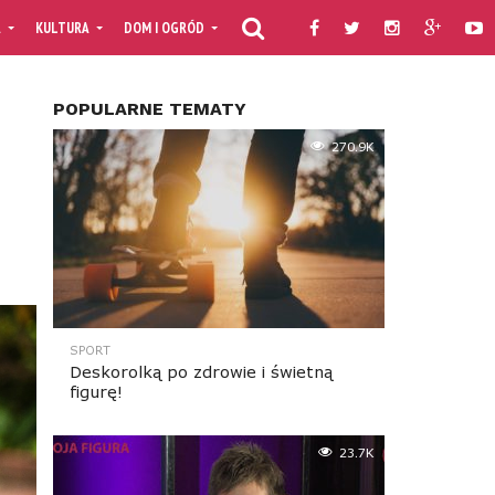
A
KULTURA
DOM I OGRÓD
KULINARIA
PORADNIKI
TV MOJAF
POPULARNE TEMATY
270.9K
SPORT
Deskorolką po zdrowie i świetną
figurę!
23.7K