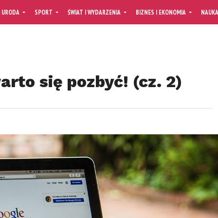
URODA
SPORT
ŚWIAT I WYDARZENIA
BIZNES I EKONOMIA
NAUK
rto się pozbyć! (cz. 2)