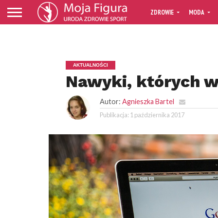
ZDROWIE
MODA
AKTUALNOŚCI
Nawyki, których wa
Autor:
Agnieszka Bartel
Publikacja:
1 października 2017