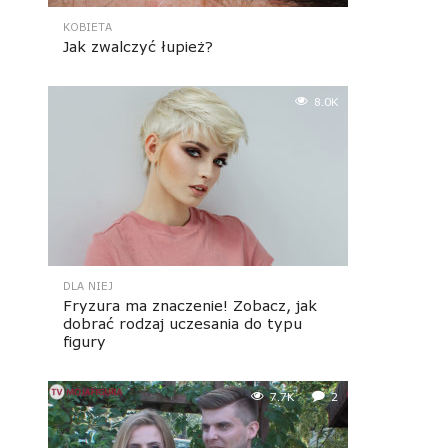
KOBIETA
Jak zwalczyć łupież?
8.0K
DLA NIEJ
Fryzura ma znaczenie! Zobacz, jak
dobrać rodzaj uczesania do typu
figury
7.7K
2