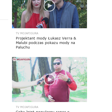
TV MOJAFIGURA
Projektant mody Łukasz Verra &
Malubi podczas pokazu mody na
Paluchu
7.5K
TV MOJAFIGURA
Ceha Joint popularny raper o