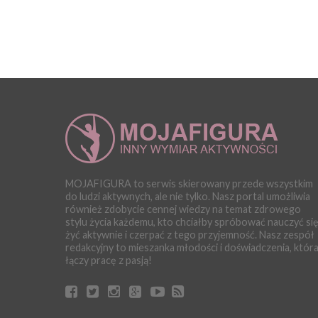
MOJAFIGURA to serwis skierowany przede wszystkim
do ludzi aktywnych, ale nie tylko. Nasz portal umożliwia
również zdobycie cennej wiedzy na temat zdrowego
stylu życia każdemu, kto chciałby spróbować nauczyć si
żyć aktywnie i czerpać z tego przyjemność. Nasz zespół
redakcyjny to mieszanka młodości i doświadczenia, któr
łączy pracę z pasją!