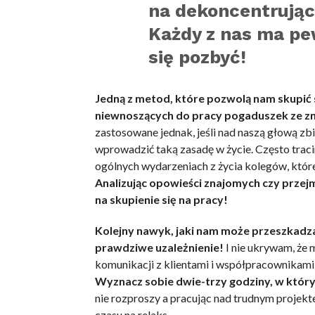
na dekoncentrujące
Każdy z nas ma pe
się pozbyć!
Jedną z metod, które pozwolą nam skupić 
niewnoszących do pracy pogaduszek ze z
zastosowane jednak, jeśli nad naszą głową zb
wprowadzić taką zasadę w życie. Często trac
ogólnych wydarzeniach z życia kolegów, któr
Analizując opowieści znajomych czy przejm
na skupienie się na pracy!
Kolejny nawyk, jaki nam może przeszkadza
prawdziwe uzależnienie!
I nie ukrywam, że
komunikacji z klientami i współpracownikami,
Wyznacz sobie dwie-trzy godziny, w który
nie rozproszy a pracując nad trudnym projek
czasu na relaks.