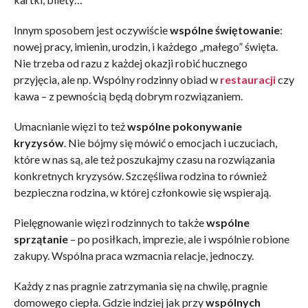
Innym sposobem jest oczywiście
wspólne świętowanie
:
nowej pracy, imienin, urodzin, i każdego „małego” święta.
Nie trzeba od razu z każdej okazji robić hucznego
przyjęcia, ale np. Wspólny rodzinny obiad w
restauracji
czy
kawa – z pewnością będą dobrym rozwiązaniem.
Umacnianie więzi to też
wspólne pokonywanie
kryzysów
. Nie bójmy się mówić o emocjach i uczuciach,
które w nas są, ale też poszukajmy czasu na rozwiązania
konkretnych kryzysów. Szczęśliwa rodzina to również
bezpieczna rodzina, w której członkowie się wspierają.
Pielęgnowanie więzi rodzinnych to także
wspólne
sprzątanie
– po posiłkach, imprezie, ale i wspólnie robione
zakupy. Wspólna praca wzmacnia relacje, jednoczy.
Każdy z nas pragnie zatrzymania się na chwilę, pragnie
domowego ciepła. Gdzie indziej jak przy
wspólnych