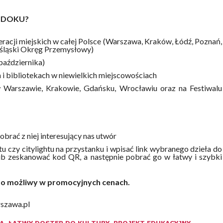
IDOKU?
racji miejskich w całej Polsce (Warszawa, Kraków, Łódź, Poznań,
ośląski Okręg Przemysłowy)
października)
 i bibliotekach w niewielkich miejscowościach
 w Warszawie, Krakowie, Gdańsku, Wrocławiu oraz na Festiwalu
obrać z niej interesujący nas utwór
tu czy citylightu na przystanku i wpisać link wybranego dzieła do
ub zeskanować kod QR, a następnie pobrać go w łatwy i szybki
albo możliwy w promocyjnych cenach.
rszawa.pl