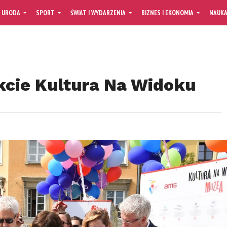
URODA
SPORT
ŚWIAT I WYDARZENIA
BIZNES I EKONOMIA
NAUK
ekcie Kultura Na Widoku