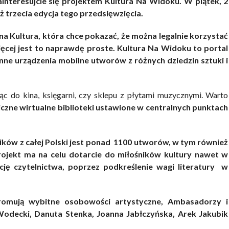
zainteresujcie się projektem Kultura Na Widoku. W piątek, 2
ż trzecia edycja tego przedsięwzięcia.
na Kultura, która chce pokazać, że można legalnie korzystać
ięcej jest to naprawdę proste.
Kultura Na Widoku to portal
inne urządzenia mobilne utworów z różnych dziedzin sztuki i
c do kina, księgarni, czy sklepu z płytami muzycznymi. Warto
iczne wirtualne biblioteki ustawione w centralnych punktach
ików z całej Polski jest ponad 1100 utworów, w tym również
rojekt ma na celu dotarcie do miłośników kultury nawet w
cję czytelnictwa, poprzez podkreślenie wagi literatury w
romują wybitne osobowości artystyczne, Ambasadorzy i
 Wodecki, Danuta Stenka, Joanna Jabłczyńska, Arek Jakubik