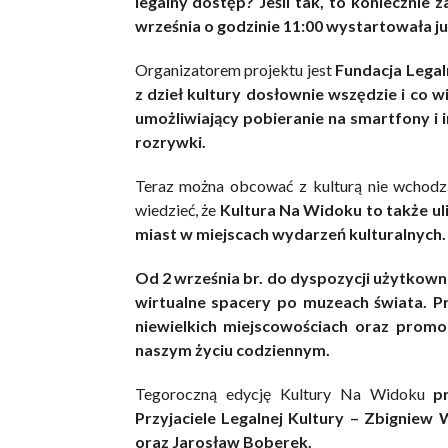
legalny dostęp? Jeśli tak, to koniecznie 
września o godzinie 11:00 wystartowała ju
Organizatorem projektu jest
Fundacja Legal
z dzieł kultury dosłownie wszędzie i co w
umożliwiający pobieranie na smartfony i 
rozrywki.
Teraz można obcować z kulturą nie wchodzą
wiedzieć, że
Kultura Na Widoku to także ul
miast w miejscach wydarzeń kulturalnych.
Od 2 września br. do dyspozycji użytkown
wirtualne spacery po muzeach świata. P
niewielkich miejscowościach oraz promo
naszym życiu codziennym.
Tegoroczną edycję Kultury Na Widoku
p
Przyjaciele Legalnej Kultury – Zbigniew
oraz Jarosław Boberek.