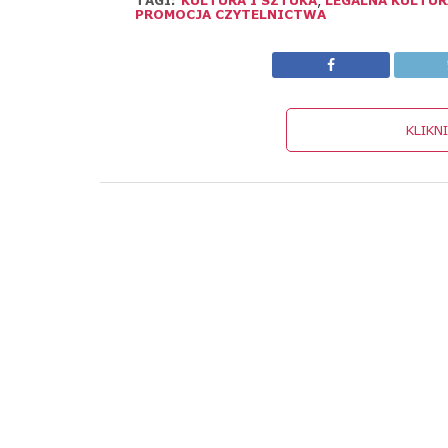
TAGI:
KULTURA I SZTUKA
,
LEGALNA KULTUR
PROMOCJA CZYTELNICTWA
KLIKN