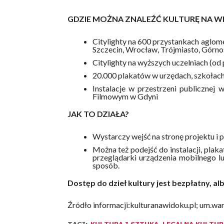
GDZIE MOŻNA ZNALEŹĆ KULTURĘ NA W
Citylighty na 600 przystankach aglome
Szczecin, Wrocław, Trójmiasto, Górn
Citylighty na wyższych uczelniach (od 
20.000 plakatów w urzędach, szkołach
Instalacje w przestrzeni publicznej
Filmowym w Gdyni
JAK TO DZIAŁA?
Wystarczy wejść na stronę projektu i p
Można też podejść do instalacji, plaka
przeglądarki urządzenia mobilnego l
sposób.
Dostęp do dzieł kultury jest bezpłatny, 
Źródło informacji:kulturanawidoku.pl; um.wa