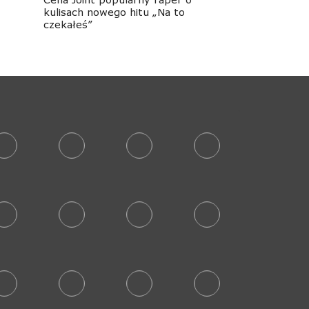
kulisach nowego hitu „Na to
czekałeś”