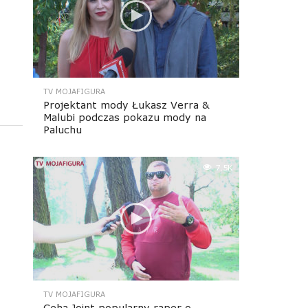
TV MOJAFIGURA
Projektant mody Łukasz Verra &
Malubi podczas pokazu mody na
Paluchu
7.5K
TV MOJAFIGURA
Ceha Joint popularny raper o