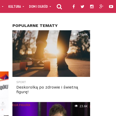
A
KULTURA
DOM I OGRÓD
KULINARIA
PORADNIKI
TV MOJAF
POPULARNE TEMATY
270.4K
SPORT
Deskorolką po zdrowie i świetną
figurę!
23.6K