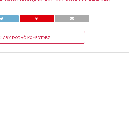
A
,
ŁATWY DOSTĘP DO KULTURY
,
PROJEKT EDUKACYJNY
,
IJ ABY DODAĆ KOMENTARZ