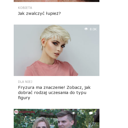
KOBIETA
Jak zwalczyć łupież?
8.0K
DLA NIEJ
Fryzura ma znaczenie! Zobacz, jak
dobrać rodzaj uczesania do typu
figury
7.7K
2