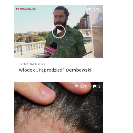
9.7K
TV MOJAFIGURA
Włodek „Paprodziad” Dembowski
9.7K
1