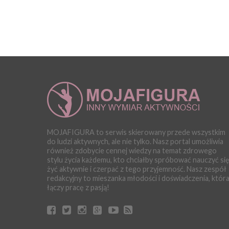
MOJAFIGURA to serwis skierowany przede wszystkim
do ludzi aktywnych, ale nie tylko. Nasz portal umożliwia
również zdobycie cennej wiedzy na temat zdrowego
stylu życia każdemu, kto chciałby spróbować nauczyć si
żyć aktywnie i czerpać z tego przyjemność. Nasz zespół
redakcyjny to mieszanka młodości i doświadczenia, któr
łączy pracę z pasją!