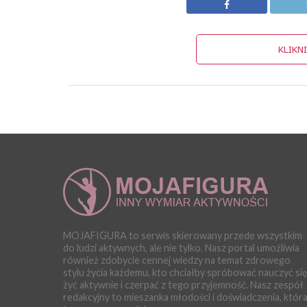
KLIKN
MOJAFIGURA to serwis skierowany przede wszystkim
do ludzi aktywnych, ale nie tylko. Nasz portal umożliwia
również zdobycie cennej wiedzy na temat zdrowego
stylu życia każdemu, kto chciałby spróbować nauczyć si
żyć aktywnie i czerpać z tego przyjemność. Nasz zespół
redakcyjny to mieszanka młodości i doświadczenia, któr