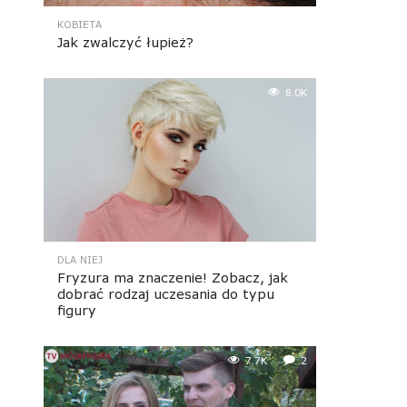
KOBIETA
Jak zwalczyć łupież?
8.0K
DLA NIEJ
Fryzura ma znaczenie! Zobacz, jak
dobrać rodzaj uczesania do typu
figury
7.7K
2