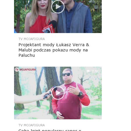
TV MOJAFIGURA
Projektant mody Łukasz Verra &
Malubi podczas pokazu mody na
Paluchu
7.5K
TV MOJAFIGURA
Ceha Joint popularny raper o