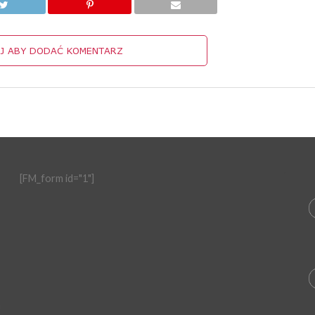
IJ ABY DODAĆ KOMENTARZ
[FM_form id="1"]
ę
a