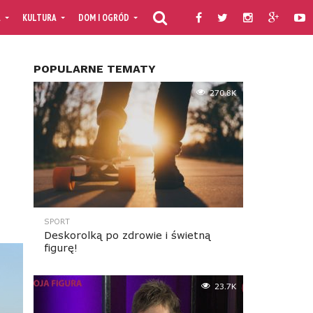
A
KULTURA
DOM I OGRÓD
KULINARIA
PORADNIKI
TV MOJAF
POPULARNE TEMATY
270.8K
SPORT
Deskorolką po zdrowie i świetną
figurę!
23.7K