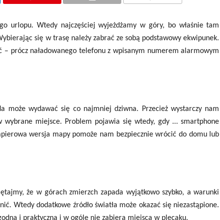
KOMENTARZE
ego urlopu. Wtedy najczęściej wyjeżdżamy w góry, bo właśnie tam
 Wybierając się w trasę należy zabrać ze sobą podstawowy ekwipunek.
dać – prócz naładowanego telefonu z wpisanym numerem alarmowym
da może wydawać się co najmniej dziwna. Przecież wystarczy nam
 w wybrane miejsce. Problem pojawia się wtedy, gdy … smartphone
s papierowa wersja mapy pomoże nam bezpiecznie wrócić do domu lub
iętajmy, że w górach zmierzch zapada wyjątkowo szybko, a warunki
ić. Wtedy dodatkowe źródło światła może okazać się niezastąpione.
godna i praktyczna i w ogóle nie zabiera miejsca w plecaku.