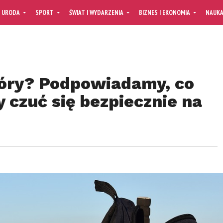
URODA
SPORT
ŚWIAT I WYDARZENIA
BIZNES I EKONOMIA
NAUK
góry? Podpowiadamy, co
y czuć się bezpiecznie na