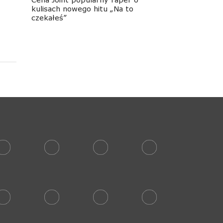
kulisach nowego hitu „Na to
czekałeś”