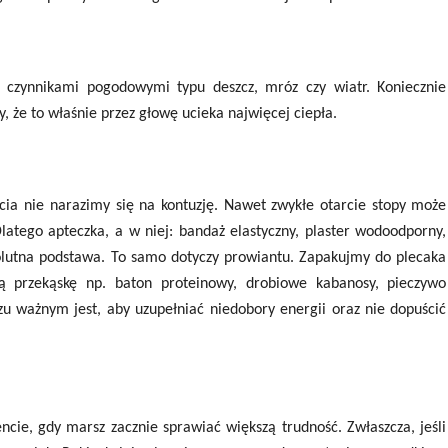
i czynnikami pogodowymi typu deszcz, mróz czy wiatr. Koniecznie
że to właśnie przez głowę ucieka najwięcej ciepła.
cia nie narazimy się na kontuzję. Nawet zwykłe otarcie stopy może
Dlatego apteczka, a w niej: bandaż elastyczny, plaster wodoodporny,
solutna podstawa. To samo dotyczy prowiantu. Zapakujmy do plecaka
 przekąskę np. baton proteinowy, drobiowe kabanosy, pieczywo
zu ważnym jest, aby uzupełniać niedobory energii oraz nie dopuścić
cie, gdy marsz zacznie sprawiać większą trudność. Zwłaszcza, jeśli