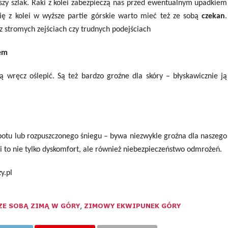
szy szlak. Raki z kolei zabezpieczą nas przed ewentualnym upadkiem
ię z kolei w wyższe partie górskie warto mieć też ze sobą
czekan
.
z stromych zejściach czy trudnych podejściach
rem
ą wręcz oślepić. Są też bardzo groźne dla skóry – błyskawicznie ją
potu lub rozpuszczonego śniegu – bywa niezwykle groźna dla naszego
i to nie tylko dyskomfort, ale również niebezpieczeństwo odmrożeń.
y.pl
ZE SOBĄ ZIMĄ W GÓRY
,
ZIMOWY EKWIPUNEK GÓRY