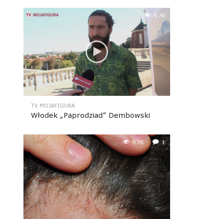
9.7K
TV MOJAFIGURA
Włodek „Paprodziad” Dembowski
9.7K
1