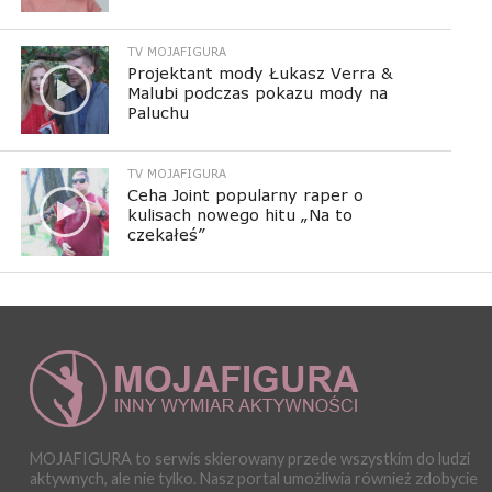
TV MOJAFIGURA
Projektant mody Łukasz Verra &
Malubi podczas pokazu mody na
Paluchu
TV MOJAFIGURA
Ceha Joint popularny raper o
kulisach nowego hitu „Na to
czekałeś”
MOJAFIGURA to serwis skierowany przede wszystkim do ludzi
aktywnych, ale nie tylko. Nasz portal umożliwia również zdobycie