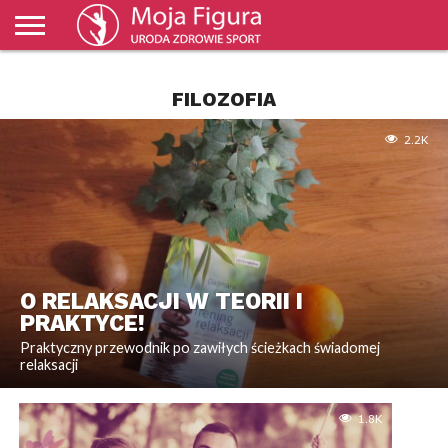
ZDROWIE
MODA
URODA
SPORT
ŚWIAT I
BIZNES I
NAUKA
KULTURA
DOM I
KULINARIA
PORADNIKI
TV
FILOZOFIA
WYDARZENIA
EKONOMIA
OGRÓD
MOJAFIGURA
2.2K
O RELAKSACJI W TEORII I
PRAKTYCE!
Praktyczny przewodnik po zawiłych ścieżkach świadomej
relaksacji
1.8K