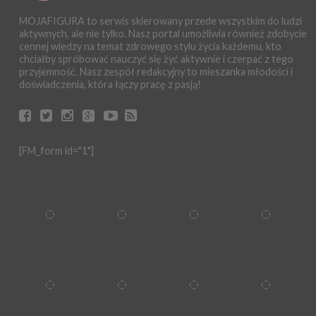
MOJAFIGURA to serwis skierowany przede wszystkim do ludzi
aktywnych, ale nie tylko. Nasz portal umożliwia również zdobycie
cennej wiedzy na temat zdrowego stylu życia każdemu, kto
chciałby spróbować nauczyć się żyć aktywnie i czerpać z tego
przyjemność. Nasz zespół redakcyjny to mieszanka młodości i
doświadczenia, która łączy pracę z pasją!
[FM_form id="1"]