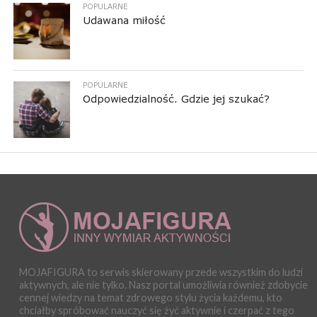
POPULARNE
Udawana miłość
POPULARNE
Odpowiedzialność. Gdzie jej szukać?
MOJAFIGURA to serwis skierowany przede wszystkim do ludzi
aktywnych, ale nie tylko. Nasz portal umożliwia również zdobycie
cennej wiedzy na temat zdrowego stylu życia każdemu, kto
chciałby spróbować nauczyć się żyć aktywnie i czerpać z tego