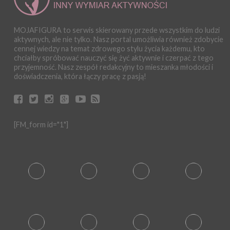
MOJAFIGURA to serwis skierowany przede wszystkim do ludzi
aktywnych, ale nie tylko. Nasz portal umożliwia również zdobycie
cennej wiedzy na temat zdrowego stylu życia każdemu, kto
chciałby spróbować nauczyć się żyć aktywnie i czerpać z tego
przyjemność. Nasz zespół redakcyjny to mieszanka młodości i
doświadczenia, która łączy pracę z pasją!
[FM_form id="1"]