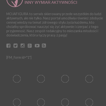
MOJAFIGURA to serwis skierowany przede wszystkim do ludzi
aktywnych, ale nie tylko. Nasz portal umożliwia również zdobycie
cennej wiedzy na temat zdrowego stylu życia każdemu, kto
chciałby spróbować nauczyć się żyć aktywnie i czerpać z tego
przyjemność. Nasz zespół redakcyjny to mieszanka młodości i
doświadczenia, która łączy pracę z pasją!
[FM_form id="1"]